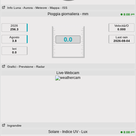
Info Luna
- Aurora
- Meteore
- Mappa
- ISS
Pioggia giornaliera - mm
pm
8:08
2026
Velocità/O
256.3
0.000
Agosto
Last rain
0.0
3.8
2026-08-04
Ieri
0.0
Grafici
- Previsione
- Radar
Live-Webcam
Ingrandire
Solare - Indice UV - Lux
pm
8:08