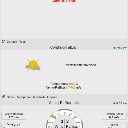
wufct_it-IT_s.txt
Dettagli
- Testi
Condizioni attuali
pm
7:50
Parzialmente nuvoloso
Temperatura
19.8
°C
Vento-Raffica
2.7-6.3
m/s
Storia
- Aeroporto
- Terremoti
- Fulmine
Vento | Raffica - m/s
pm
8:08
N
Vento (Media)
Raffica (Max)
NNO
NNE
2.7 m/s
NO
NE
6.3 m/s
3
3
ONO
ENE
2 Bft
Vento
Vento
Raffica
O
E