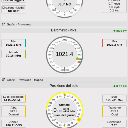
Brezza leggera
2.7 m/s =
9.7 km/h
313°
NO
OSO
ESE
6.0 mph
Direzione (Media)
SW
SE
5.2 kts
NO 313°
SSW
SSE
S
Grafici
- Previsione
Barometro - hPa
pm
8:08
1000
Min
Max
997
1003
994
1006
1021.1 hPa
1023.2 hPa
991
1009
988
1012
Attuale
985
1015
1021.4
30.16 inHg
982
1018
979
1021
976
1024
973
1027
|
970
1030
964
1036
Grafici
- Previsione
- Mappa
Posizione del sole
pm
8:09
11
13
Luce del giorno
Buio
10
14
14 Ore58 Min.
09
15
9 Ore01 Min.
08
16
Stimato
07
17
Alba
Tramonto
0
58
06
18
06:10
Ore
Min.
21:07
05
19
Domani
Oggi
Luce del giorno
04
20
03
21
Azimut
Elevazione
02
22
286.1° ONO
01
23
7.7°