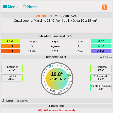
Menu
Home
°F
20:09:14
Ven 7 Ago 2026
Quasi sereno. Massime 23° C. Venti da NNO, da 10 a 15 km/h.
Max-Min Temperatura °C
23.4°
6.3°
2:59 pm
Oggi
6:24 am
35.3°
6.3°
3
Agosto
7
38.3°
-11.4°
27 Giu
2026
11 Gen
Temperatura °C
pm
8:08
10
8
12
Fahrenheit
Percepita
6
14
67.6°
19.0°
4
16
2
19.8°
18
0
20
Umidità
Bulbo umido
↑
23.4°
↓
6.3°
-2
22
47% ↑
13.9°
-4
24
-6
26
Punto di rugiada
-8
28
8.1°
-10
30
|
-12
32
-14
34
Grafici
- Previsione
Previsione
(52): WU forecast file not ready