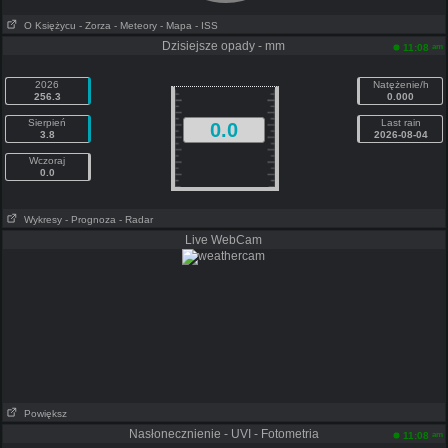
O Księżycu
- Zorza
- Meteory
- Mapa
- ISS
Dzisiejsze opady - mm
am
11:08
2026
Natężenie/h
256.3
0.000
Sierpień
Last rain
0.0
3.8
2026-08-04
Wczoraj
0.0
Wykresy
- Prognoza
- Radar
Live WebCam
Powiększ
Nasłonecznienie - UVI - Fotometria
am
11:08