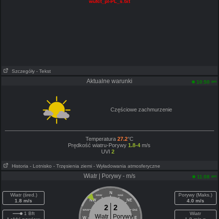
wufct_pl-PL_s.txt
Szczegóły
- Tekst
Aktualne warunki
am
10:50
Częściowe zachmurzenie
Temperatura
27.2
°C
Prędkość wiatru-Porywy
1.8-4
m/s
UVI
2
Historia
- Lotnisko
- Trzęsienia ziemi
- Wyładowania atmosferyczne
Wiatr | Porywy - m/s
am
11:08
N
Wiatr (śred.)
Porywy (Maks.)
NNW
NNE
1.8 m/s
NW
NE
4.0 m/s
2
2
WNW
ENE
1 Bft
Wiatr
Wiatr
Porywy
W
E