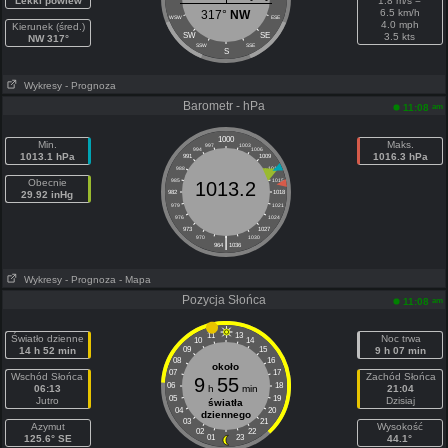
Lekki powiew
1.8 m/s =
6.5 km/h
317°
NW
WSW
ESE
4.0 mph
Kierunek (śred.)
SW
SE
3.5 kts
NW 317°
SSW
SSE
S
Wykresy
- Prognoza
Barometr - hPa
am
11:08
1000
Min.
Maks.
997
1003
994
1006
1013.1 hPa
1016.3 hPa
991
1009
988
1012
Obecnie
985
1015
1013.2
29.92 inHg
982
1018
979
1021
976
1024
973
1027
|
970
1030
964
1036
Wykresy
- Prognoza
- Mapa
Pozycja Słońca
am
11:08
11
13
Światło dzienne
Noc trwa
10
14
14 h 52 min
09
15
9 h 07 min
08
16
około
07
17
Wschód Słońca
Zachód Słońca
9
55
06
18
06:13
h
min
21:04
05
19
Jutro
Dzisiaj
światła
04
20
dziennego
03
21
Azymut
Wysokość
02
22
125.6° SE
01
23
44.1°