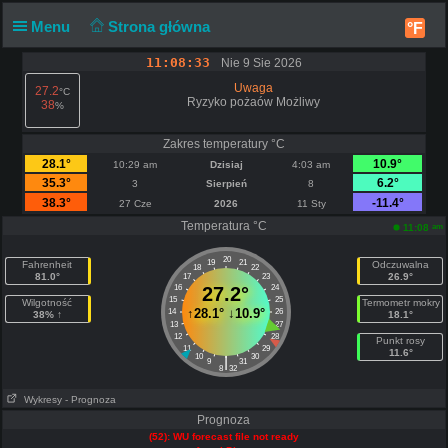
Menu
Strona główna
°F
11:08:33
Nie 9 Sie 2026
Uwaga
27.2
°C
Ryzyko pożaów Możliwy
38
%
Zakres temperatury °C
28.1°
10.9°
10:29 am
Dzisiaj
4:03 am
35.3°
6.2°
3
Sierpień
8
38.3°
-11.4°
27 Cze
2026
11 Sty
Temperatura °C
am
11:08
20
19
21
Fahrenheit
Odczuwalna
18
22
81.0°
26.9°
17
23
16
27.2°
24
15
25
Wilgotność
Termometr mokry
↑
28.1°
↓
10.9°
14
26
38% ↑
18.1°
13
27
12
28
Punkt rosy
11
29
11.6°
10
30
|
9
31
8
32
Wykresy
- Prognoza
Prognoza
(52): WU forecast file not ready