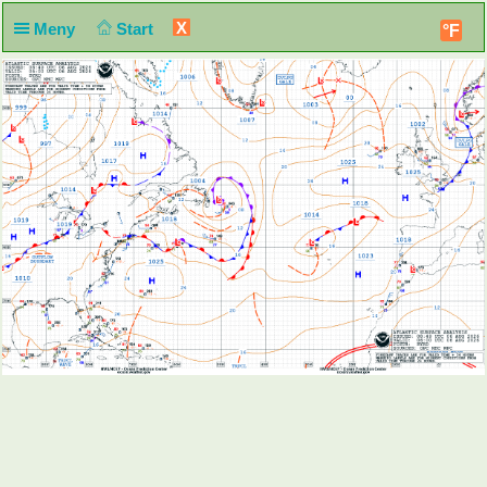
X
Meny
Start
°F