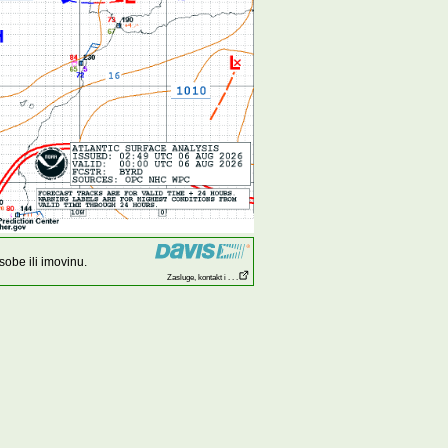
obe ili imovinu.
Zasluge, kontakt i . . .