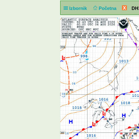
X
Izbornik
Početna
DH3