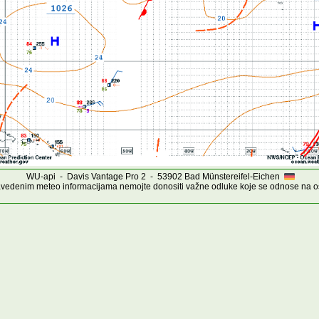
WU-api - Davis Vantage Pro 2 - 53902 Bad Münstereifel-Eichen
vedenim meteo informacijama nemojte donositi važne odluke koje se odnose na os