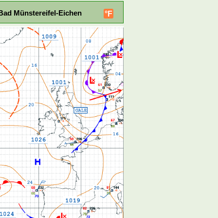
Bad Münstereifel-Eichen
°F