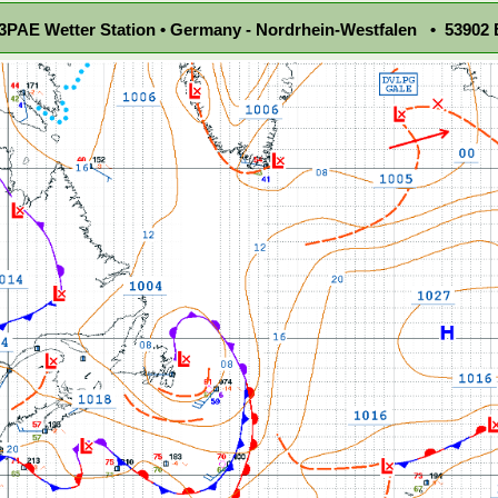
PAE Wetter Station • Germany - Nordrhein-Westfalen • 53902 