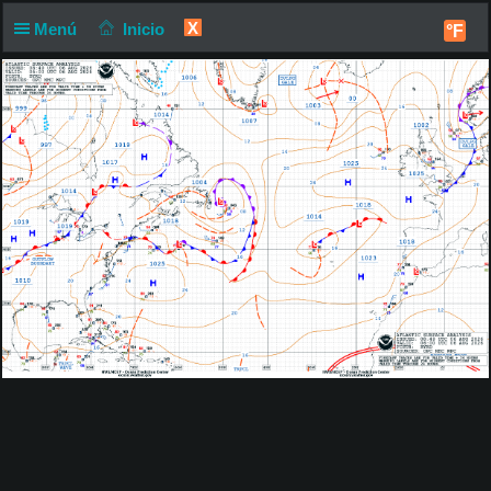
X
Menú
Inicio
°F