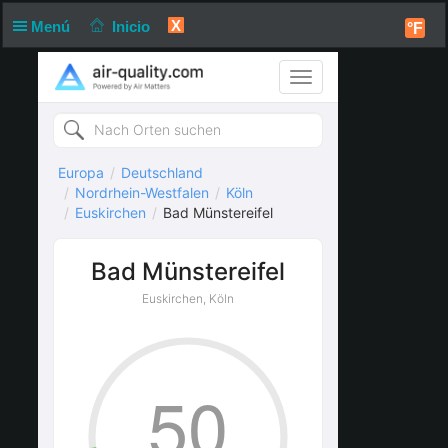
X
Menú
Inicio
°F