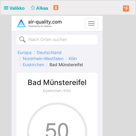
X
Valikko
Alkaa
°F