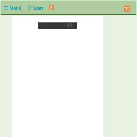
X
Menü
Start
°C