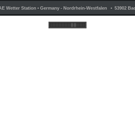
E Wetter Station • Germany - Nordrhein-Westfalen • 53902 Bad