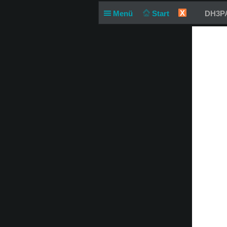
X
Menü
Start
DH3PA