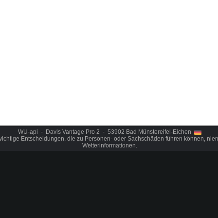
WU-api - Davis Vantage Pro 2 - 53902 Bad Münstereifel-Eichen
wichtige Entscheidungen, die zu Personen- oder Sachschäden führen können, niem
Wetterinformationen.