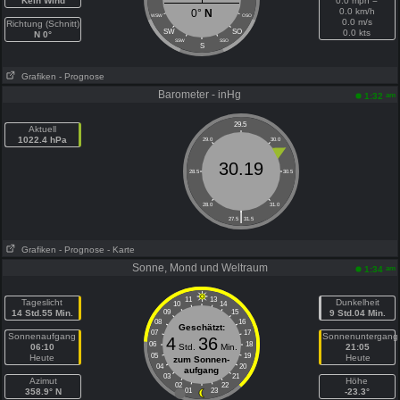
Kein Wind
0.0 mph =
0.0 km/h
0°
N
WSW
OSO
0.0 m/s
Richtung (Schnitt)
SW
SO
0.0 kts
N 0°
SSW
SSO
S
Grafiken
- Prognose
Barometer - inHg
am
1:32
29.5
Aktuell
1022.4 hPa
29.0
30.0
30.19
28.5
30.5
28.0
31.0
|
27.5
31.5
Grafiken
- Prognose
- Karte
Sonne, Mond und Weltraum
am
1:34
11
13
Tageslicht
Dunkelheit
10
14
14 Std.55 Min.
09
15
9 Std.04 Min.
08
16
Geschätzt:
07
17
Sonnenaufgang
Sonnenuntergang
4
36
06
18
06:10
Std.
Min.
21:05
05
19
Heute
Heute
zum Sonnen-
04
20
aufgang
03
21
Azimut
Höhe
02
22
358.9° N
01
23
-23.3°