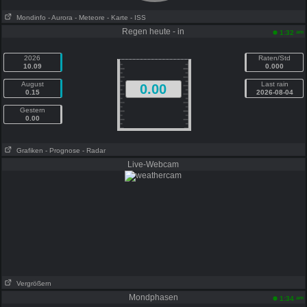
Mondinfo
- Aurora
- Meteore
- Karte
- ISS
Regen heute - in
am
1:32
2026
Raten/Std
10.09
0.000
August
Last rain
0.00
0.15
2026-08-04
Gestern
0.00
Grafiken
- Prognose
- Radar
Live-Webcam
Vergrößern
Mondphasen
am
1:34