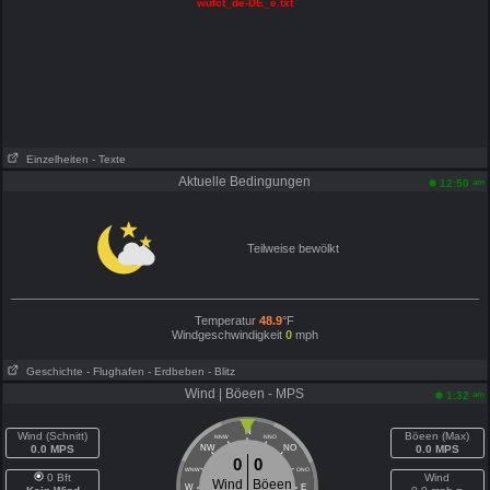
wufct_de-DE_e.txt
Einzelheiten
- Texte
Aktuelle Bedingungen
am
12:50
Teilweise bewölkt
Temperatur
48.9
°F
Windgeschwindigkeit
0
mph
Geschichte
- Flughafen
- Erdbeben
- Blitz
Wind | Böeen - MPS
am
1:32
N
Wind (Schnitt)
Böeen (Max)
NNW
NNO
0.0 MPS
NW
NO
0.0 MPS
0
0
WNW
ONO
0 Bft
Wind
Wind
Böeen
W
E