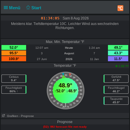
Menü
Start
°C
01:34:05
Sam 8 Aug 2026
Meistens klar. Tiefsttemperatur 10C. Leichter Wind aus wechselnden
Richtungen.
Max. Min. Temperatur °F
52.0°
49.1°
12:07 am
Heute
1:24 am
95.5°
43.3°
3
August
7
100.9°
11.5°
27 Juni
2026
11 Jan
Temperatur °F
am
1:32
50
48
52
Celsius
Gefühlt
46
54
9.4°
47.5°
44
56
42
48.9°
58
40
60
Feuchtigkeit
Feuchtkugel
↑
52.0°
↓
48.9°
38
62
86% ↑
46.2°
36
64
34
66
Taupunkt
32
68
45.0°
30
70
|
28
72
26
74
Grafiken
- Prognose
Prognose
(52): WU forecast file not ready