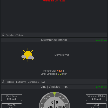
wufct_da-DK_e.txt
Detaljer
- Tekster
Nuværende forhold
am
6:50
Delvis skyet
Temperatur
43.7
°F
Vind-Vindstød
0-2
mph
Historie
- Lufthavn
- Jordskælv
- Lyn
Vind | Vindstød - mpt
am
7:08
N
Vind (gns)
Vindstød (Maks)
NNV
NNØ
0.0 mpt
NV
NØ
2.0 mpt
0
0
VNV
ØNØ
0 Bft
Vind
Vind
Vindstød
V
E