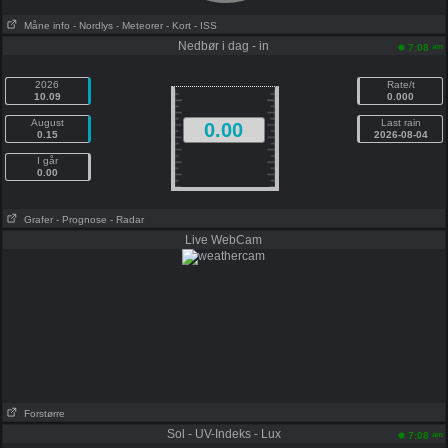
Måne info
- Nordlys
- Meteorer
- Kort
- ISS
Nedbør i dag - in
am
7:08
2026
Rate/t
10.09
0.000
August
Last rain
0.00
0.15
2026-08-04
I går
0.00
Grafer
- Prognose
- Radar
Live WebCam
Forstørre
Sol - UV-Indeks - Lux
am
7:08