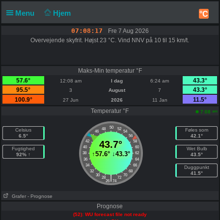
Menu
Hjem
°C
07:08:17
Fre 7 Aug 2026
Overvejende skyfrit. Højst 23 °C. Vind NNV på 10 til 15 km/t.
Maks-Min temperatur °F
57.6°
43.3°
12:08 am
I dag
6:24 am
95.5°
43.3°
3
August
7
100.9°
11.5°
27 Jun
2026
11 Jan
Temperatur °F
am
7:08
50
48
52
Celsius
Føles som
46
54
6.5°
42.1°
44
56
42
43.7°
58
40
60
Fugtighed
Wet Bulb
↑
57.6°
↓
43.3°
38
62
92% ↑
43.5°
36
64
34
66
Duggpunkt
32
68
41.5°
30
70
|
28
72
26
74
Grafer
- Prognose
Prognose
(52): WU forecast file not ready