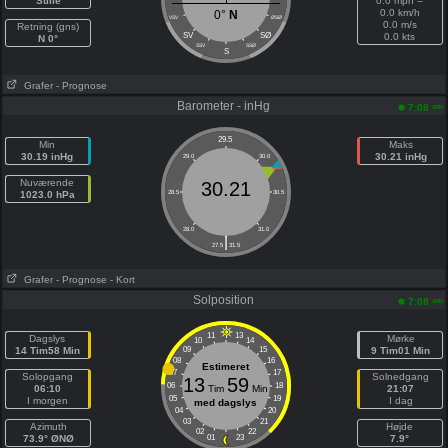
Stille
0.0 mph =
0.0 km/h
0°
N
VSV
ØSØ
0.0 m/s
Retning (gns)
SV
SØ
0.0 kts
N 0°
SSV
SSØ
S
Grafer
- Prognose
Barometer - inHg
am
7:08
29.5
Min
Maks
30.19 inHg
30.21 inHg
29.0
30.0
Nuværende
30.21
1023.0 hPa
28.5
30.5
28.0
31.0
|
27.5
31.5
Grafer
- Prognose
- Kort
Solposition
am
7:08
11
13
Dagslys
Mørke
10
14
14 Tim58 Min
09
15
9 Tim01 Min
08
16
Estimeret
07
17
Solopgang
Solnedgang
13
59
06
18
06:10
Tim
Min
21:07
05
19
I morgen
I dag
med dagslys
04
20
03
21
Azimuth
Højde
02
22
73.9° ØNØ
01
23
7.9°