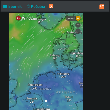
X
Izbornik
Početna
°F