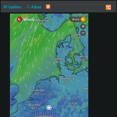
X
Valikko
Alkaa
°C