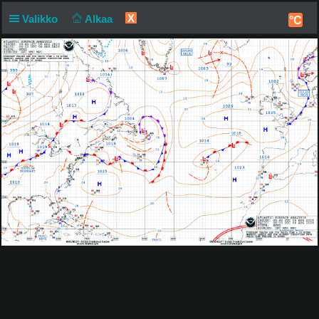
X
Valikko
Alkaa
°C