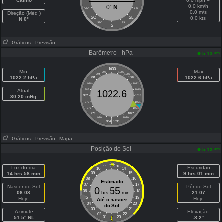
Calmo
0.0 mph =
0.0 km/h
0°
N
OSO
LSL
0.0 m/s
Direção (Méd )
SO
SL
0.0 kts
N 0°
SSO
SSL
S
Gráficos
- Previsão
Barômetro - hPa
am
5:13
1000
Min
Max
997
1003
994
1006
1022.2 hPa
1022.6 hPa
991
1009
988
1012
Atual
985
1015
1022.6
30.20 inHg
982
1018
979
1021
976
1024
973
1027
|
970
1030
964
1036
Gráficos
- Previsão
- Mapa
Posição do Sol
am
5:13
11
13
Luz do dia
Escuridão
10
14
14 hrs 58 min
09
15
9 hrs 01 min
08
16
Estimado
07
17
Nascer do Sol
Pôr do Sol
0
55
06
18
06:08
hrs
min
21:07
05
19
Hoje
Hoje
Até o nascer
04
20
do Sol
03
21
Azimute
Elevação
02
22
51.5° NL
01
23
-8.2°