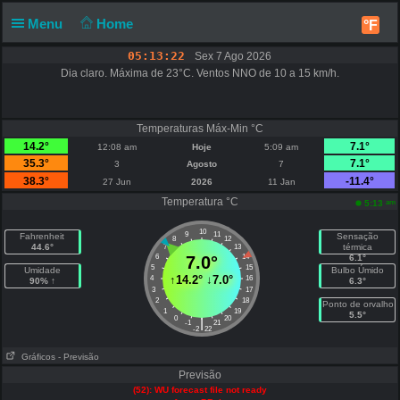
Menu
Home
°F
05:13:22
Sex 7 Ago 2026
Dia claro. Máxima de 23°C. Ventos NNO de 10 a 15 km/h.
Temperaturas Máx-Min °C
14.2°
7.1°
12:08 am
Hoje
5:09 am
35.3°
7.1°
3
Agosto
7
38.3°
-11.4°
27 Jun
2026
11 Jan
Temperatura °C
am
5:13
10
9
11
Fahrenheit
Sensação
8
12
44.6°
térmica
7
13
6
7.0°
14
6.1°
5
15
Umidade
Bulbo Úmido
↑
14.2°
↓
7.0°
4
16
90% ↑
6.3°
3
17
2
18
Ponto de orvalho
1
19
5.5°
0
20
|
-1
21
-2
22
Gráficos
- Previsão
Previsão
(52): WU forecast file not ready