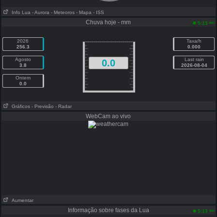
Info Lua
- Aurora
- Meteoros
- Mapa
- ISS
Chuva hoje - mm
am
5:13
2026
Taxa/h
256.3
0.000
Agosto
Last rain
0.0
3.8
2026-08-04
Ontem
0.0
Gráficos
- Previsão
- Radar
WebCam ao vivo
Aumentar
Informação sobre fases da Lua
am
5:13