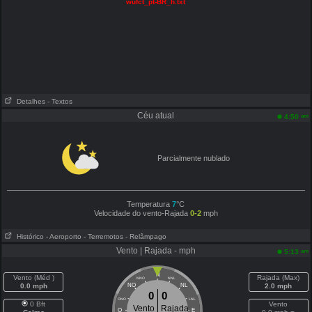
wufct_pt-BR_h.txt
Detalhes
- Textos
Céu atual
am
4:50
Parcialmente nublado
Temperatura
7
°C
Velocidade do vento-Rajada
0-2
mph
Histórico
- Aeroporto
- Terremotos
- Relâmpago
Vento | Rajada - mph
am
5:13
N
Vento (Méd )
Rajada (Max)
NNO
NNL
0.0 mph
NO
NL
2.0 mph
0
0
ONO
LNL
0 Bft
Vento
Vento
Rajada
O
E