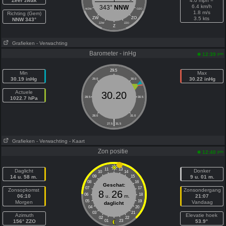
Zeer zwak
4.0 mph =
6.4 km/h
343°
NNW
WZW
OZO
1.8 m/s
Richting (Gem)
ZW
ZO
3.5 kts
NNW 343°
ZZW
ZZO
Z
Grafieken
- Verwachting
Barometer - inHg
pm
12:39
29.5
Min
Max
30.19 inHg
30.22 inHg
29.0
30.0
Actuele
30.20
1022.7 hPa
28.5
30.5
28.0
31.0
|
27.5
31.5
Grafieken
- Verwachting
- Kaart
Zon positie
pm
12:40
11
13
Daglicht
Donker
10
14
14 u. 58 m.
09
15
9 u. 01 m.
08
16
Geschat:
07
17
Zonsopkomst
Zonsondergang
8
26
06
18
06:10
u.
m.
21:07
05
19
Morgen
Vandaag
daglicht
04
20
03
21
Azimuth
Elevatie hoek
02
22
156° ZZO
01
23
53.9°