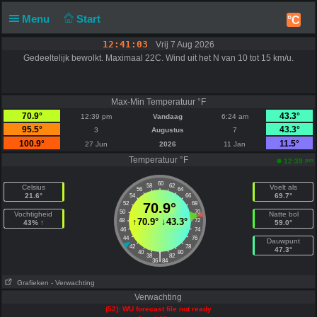
Menu
Start
°C
12:41:03
Vrij 7 Aug 2026
Gedeeltelijk bewolkt. Maximaal 22C. Wind uit het N van 10 tot 15 km/u.
Max-Min Temperatuur °F
70.9°
43.3°
12:39 pm
Vandaag
6:24 am
95.5°
43.3°
3
Augustus
7
100.9°
11.5°
27 Jun
2026
11 Jan
Temperatuur °F
pm
12:39
60
58
62
Celsius
Voelt als
56
64
21.6°
69.7°
54
66
52
70.9°
68
50
70
Vochtigheid
Natte bol
↑
70.9°
↓
43.3°
48
72
43% ↑
59.0°
46
74
44
76
Dauwpunt
42
78
47.3°
40
80
|
38
82
36
84
Grafieken
- Verwachting
Verwachting
(52): WU forecast file not ready