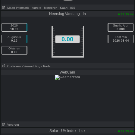
Maan informatie
- Aurora
- Meteoren
- Kaart
- ISS
Neerslag Vandaag - in
pm
12:39
2026
Snelh. /uur
10.09
0.000
Augustus
Last rain
0.00
0.15
2026-08-04
Gisteren
0.00
Grafieken
- Verwachting
- Radar
WebCam
Vergroot
Solar - UV-Index - Lux
pm
12:39