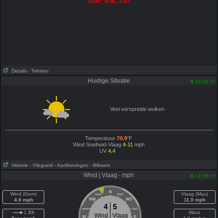
wufct_nl-NL_e.txt
Details
- Teksten
Huidige Situatie
pm
12:20
Veel verspreide wolken
Temperatuur
70.9
°F
Wind Snelheid-Vlaag
4-11
mph
UV
4.4
Historie
- Vliegveld
- Aardbevingen
- Bliksem
Wind | Vlaag - mph
pm
12:39
N
Wind (Gem)
Vlaag (Max)
NNW
NNO
4.0 mph
NW
NO
11.0 mph
4
5
WNW
ONO
1 Bft
Wind
Wind
Vlaag
W
E