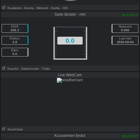
Kuutiedot
- Aurora
- Meteorit
- Kartta
- ISS
Sade tänään - mm
pm
11:08
2026
Nopeus/t
256.3
0.000
Elokuu
Last rain
0.0
3.8
2026-08-04
Eilen
0.0
Kaaviot
- Sääennuste
- Tutka
Live WebCam
Suurentaa
Kuuvaiheen tiedot
pm
11:08