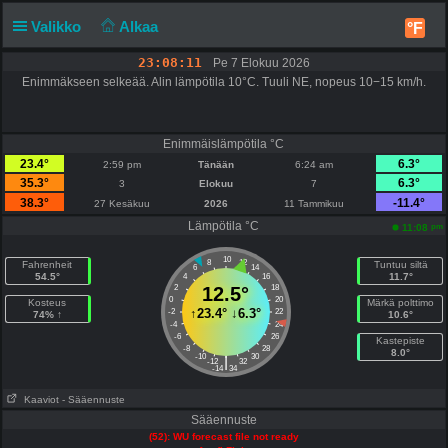
Valikko
Alkaa
°F
23:08:11
Pe 7 Elokuu 2026
Enimmäkseen selkeää. Alin lämpötila 10°C. Tuuli NE, nopeus 10−15 km/h.
Enimmäislämpötila °C
23.4°
6.3°
2:59 pm
Tänään
6:24 am
35.3°
6.3°
3
Elokuu
7
38.3°
-11.4°
27 Kesäkuu
2026
11 Tammikuu
Lämpötila °C
pm
11:08
10
8
12
Fahrenheit
Tuntuu siltä
6
14
54.5°
11.7°
4
16
2
12.5°
18
0
20
Kosteus
Märkä polttimo
↑
23.4°
↓
6.3°
-2
22
74% ↑
10.6°
-4
24
-6
26
Kastepiste
-8
28
8.0°
-10
30
|
-12
32
-14
34
Kaaviot
- Sääennuste
Sääennuste
(52): WU forecast file not ready