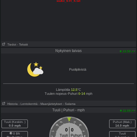
wufct_fi-FI_h.txt
Tiedot
- Tekstit
Nykyinen taivas
pm
10:50
Puolipilvistä
Lämpötila
12.5
°C
Tuulen nopeus-Puhuri
0-14
mph
Historia
- Lentokenttä
- Maanjäristykset
- Salama
Tuuli | Puhuri - mph
pm
11:08
P
Tuuli (Keskim. )
Puhuri (Mak.)
PPL
PPI
0.0 mph
PL
PI
14.0 mph
0
0
LPL
IPI
0 Bft
Tuuli
Tuuli
Puhuri
L
E