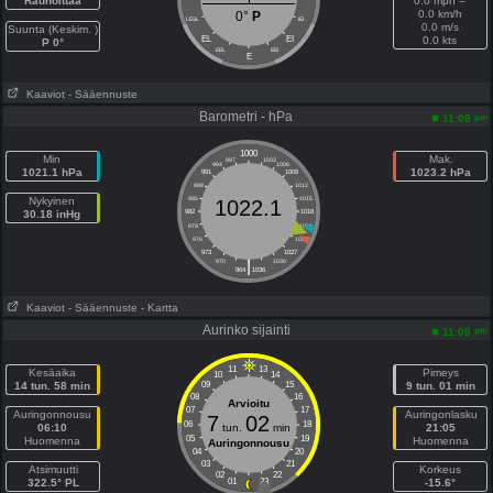
Rauhoittaa
0.0 mph =
0.0 km/h
0°
P
LESL
IEI
0.0 m/s
Suunta (Keskim. )
EL
EI
0.0 kts
P 0°
EEL
EEI
E
Kaaviot
- Sääennuste
Barometri - hPa
pm
11:08
1000
Min
Mak.
997
1003
994
1006
1021.1 hPa
1023.2 hPa
991
1009
988
1012
Nykyinen
985
1015
1022.1
30.18 inHg
982
1018
979
1021
976
1024
973
1027
|
970
1030
964
1036
Kaaviot
- Sääennuste
- Kartta
Aurinko sijainti
pm
11:08
11
13
Kesäaika
Pimeys
10
14
14 tun. 58 min
09
15
9 tun. 01 min
08
16
Arvioitu
07
17
Auringonnousu
Auringonlasku
7
02
06
18
06:10
tun.
min
21:05
05
19
Huomenna
Huomenna
Auringonnousu
04
20
03
21
Atsimuutti
Korkeus
02
22
322.5° PL
01
23
-15.6°