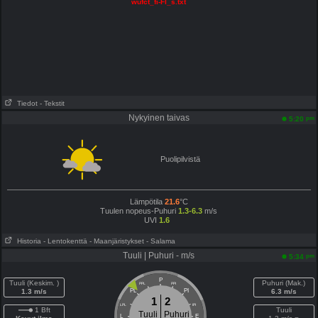
wufct_fi-FI_s.txt
Tiedot
- Tekstit
Nykyinen taivas
pm
5:20
Puolipilvistä
Lämpötila
21.6
°C
Tuulen nopeus-Puhuri
1.3-6.3
m/s
UVI
1.6
Historia
- Lentokenttä
- Maanjäristykset
- Salama
Tuuli | Puhuri - m/s
pm
5:34
P
Tuuli (Keskim. )
Puhuri (Mak.)
PPL
PPI
1.3 m/s
PL
PI
6.3 m/s
1
2
LPL
IPI
1 Bft
Tuuli
Tuuli
Puhuri
L
E