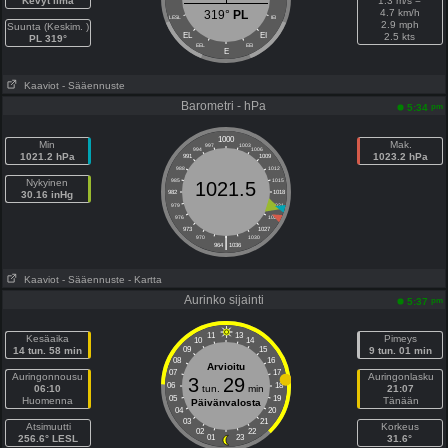
Kevyt ilma
1.3 m/s =
4.7 km/h
319°
PL
LESL
IEI
2.9 mph
Suunta (Keskim. )
EL
EI
2.5 kts
PL 319°
EEL
EEI
E
Kaaviot
- Sääennuste
Barometri - hPa
pm
5:34
1000
Min
Mak.
997
1003
994
1006
1021.2 hPa
1023.2 hPa
991
1009
988
1012
Nykyinen
985
1015
1021.5
30.16 inHg
982
1018
979
1021
976
1024
973
1027
|
970
1030
964
1036
Kaaviot
- Sääennuste
- Kartta
Aurinko sijainti
pm
5:37
11
13
Kesäaika
Pimeys
10
14
14 tun. 58 min
09
15
9 tun. 01 min
08
16
Arvioitu
07
17
Auringonnousu
Auringonlasku
3
29
06
18
06:10
tun.
min
21:07
05
19
Huomenna
Tänään
Päivänvalosta
04
20
03
21
Atsimuutti
Korkeus
02
22
256.6° LESL
01
23
31.6°