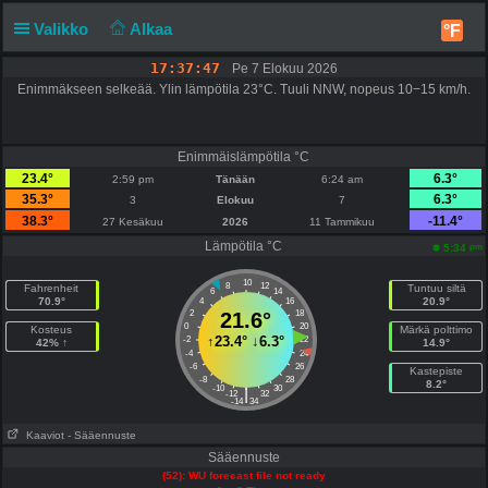
Valikko
Alkaa
°F
17:37:47
Pe 7 Elokuu 2026
Enimmäkseen selkeää. Ylin lämpötila 23°C. Tuuli NNW, nopeus 10−15 km/h.
Enimmäislämpötila °C
23.4°
6.3°
2:59 pm
Tänään
6:24 am
35.3°
6.3°
3
Elokuu
7
38.3°
-11.4°
27 Kesäkuu
2026
11 Tammikuu
Lämpötila °C
pm
5:34
10
8
12
Fahrenheit
Tuntuu siltä
6
14
70.9°
20.9°
4
16
2
21.6°
18
0
20
Kosteus
Märkä polttimo
↑
23.4°
↓
6.3°
-2
22
42% ↑
14.9°
-4
24
-6
26
Kastepiste
-8
28
8.2°
-10
30
|
-12
32
-14
34
Kaaviot
- Sääennuste
Sääennuste
(52): WU forecast file not ready