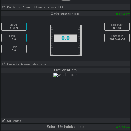
Kuutiedot
- Aurora
- Meteorit
- Kartta
- ISS
Sade tänään - mm
pm
5:34
2026
Nopeus/t
256.3
0.000
Elokuu
Last rain
0.0
3.8
2026-08-04
Eilen
0.0
Kaaviot
- Sääennuste
- Tutka
Live WebCam
Suurentaa
Solar - UV-indeksi - Lux
pm
5:34