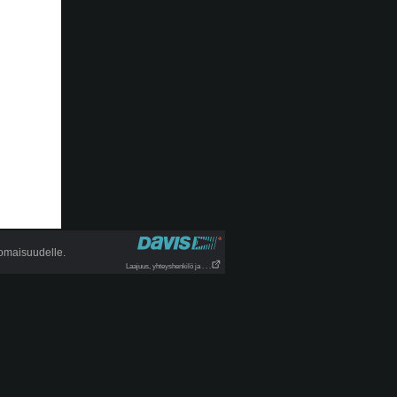
 omaisuudelle.
Laajuus, yhteyshenkilö ja . . .