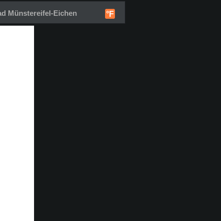
d Münstereifel-Eichen
°F