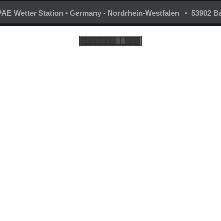
AE Wetter Station • Germany - Nordrhein-Westfalen • 53902 Ba