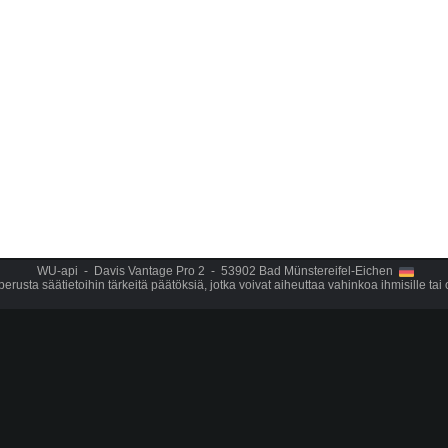
WU-api - Davis Vantage Pro 2 - 53902 Bad Münstereifel-Eichen
erusta säätietoihin tärkeitä päätöksiä, jotka voivat aiheuttaa vahinkoa ihmisille tai