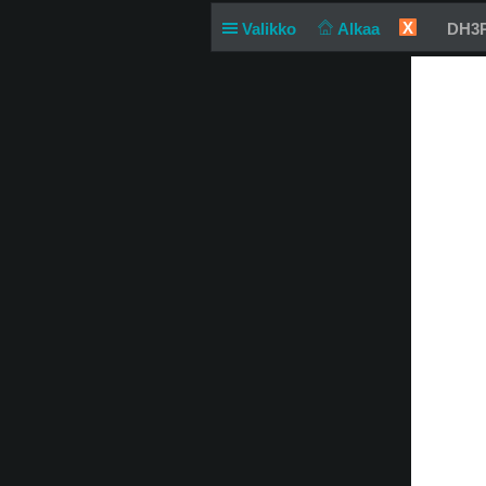
X
Valikko
Alkaa
DH3P