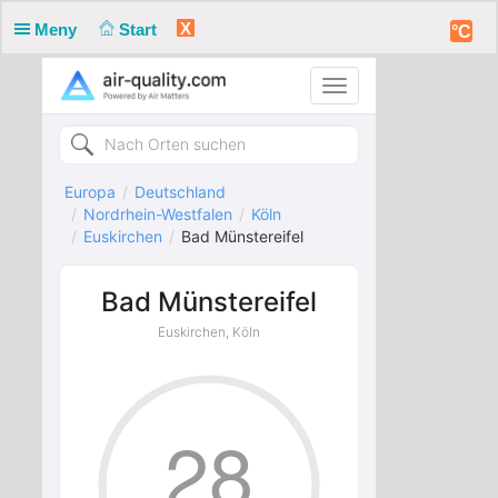
X
Meny
Start
°C