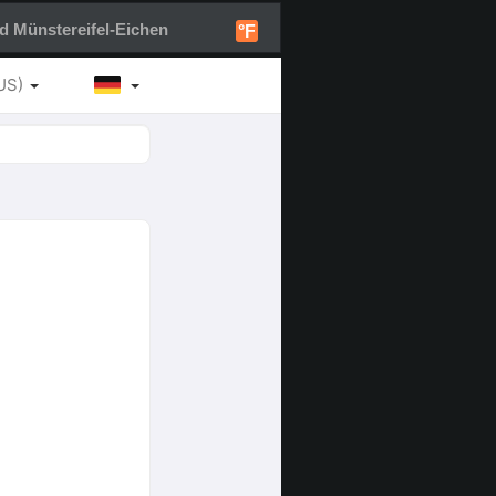
d Münstereifel-Eichen
°F