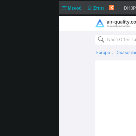
X
Μενού
Σπίτι
DH3PA