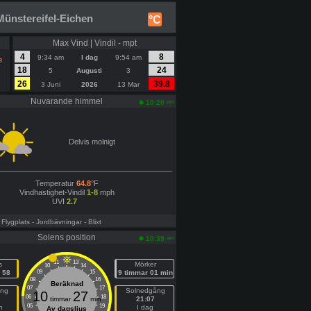
ünstereifel-Eichen
°C
Max Vind | Vindil - mpt
4
8
9:34 am
I dag
9:54 am
g
18
24
5
Augusti
3
26
39.8
3 Juni
2026
13 Mar
Nuvarande himmel
am
10:20
Delvis molnigt
Temperatur
64.8
°F
Vindhastighet-Vindil
1-8
mph
UVI
2.7
- Flygplats
- Jordbävningar
- Blixt
Solens position
am
10:39
11
13
s
Mörker
10
14
 58
09
15
9 timmar 01 min
08
16
Beräknad
07
17
ång
Solnedgång
10
27
06
18
timmar
min
21:07
05
19
n
I dag
Av dagsljus