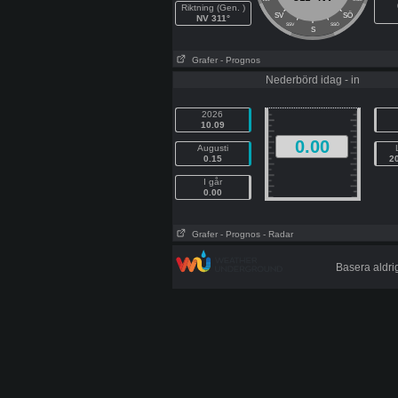
Riktning (Gen. )
SÖ
SV
NV 311°
SSV
SSÖ
S
Grafer
- Prognos
Nederbörd idag - in
2026
10.09
0.00
Augusti
0.15
2
I går
0.00
Grafer
- Prognos
- Radar
Basera aldri