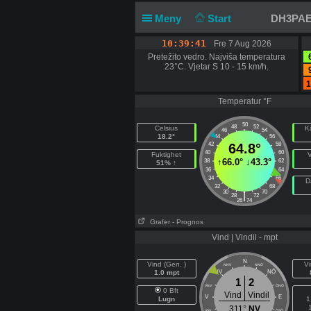
Meny
Start
DH3PAE 
10:39:42
Fre 7 Aug 2026
Pretežito vedro. Najviša temperatura
23°C. Vjetar S 10 - 15 km/h.
1
Temperatur °F
50
48
52
Celsius
K
46
54
18.2°
44
56
42
64.8°
58
40
60
Fuktighet
↑
66.0°
↓
43.3°
38
62
51% ↑
36
64
34
66
D
32
68
30
70
|
28
72
26
74
Grafer
- Prognos
Vind | Vindil - mpt
N
Vind (Gen. )
Vi
NNV
NNÖ
NÖ
1.0 mpt
NV
1
2
VNV
ÖNÖ
0 Bft
Vind
Vindil
V
E
Lugn
1
311°
NV
VSV
ÖSÖ