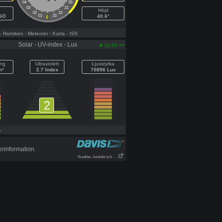
04
20
03
21
Höjd
02
22
ÖSÖ
01
23
40.6°
- Norrsken
- Meteorer
- Karta
- ISS
Solar - UV-index - Lux
am
10:39
ing
Ultraviolett
Ljusstyrka
m²
2.7 Index
70896 Lux
2
e
erinformation.
Krediter, kontakt och . . .