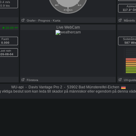
0.4 m/s
0.9 kts
28.0
31.0
Azimut
|
117.3° 
27.5
31.5
Grafer
- Prognos
- Karta
Måninfo
Live WebCam
am
10:39
Fart/t
Solstråln
0.000
587 W/
Last rain
026-08-04
Förstora
UV-guid
WU-api - Davis Vantage Pro 2 - 53902 Bad Münstereifel-Eichen
g viktiga beslut som kan leda till skador på människor eller egendom på denna väd