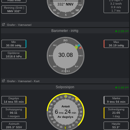
Flau vind
2.0 mph =
3.2 km/h
332°
NNV
VSV
ØSØ
0.9 m/s
Retning (Snitt )
SV
SØ
1.7 kts
NNV 332°
SSV
SSØ
S
Grafer
- Værvarsel
Barometer - inHg
pm
2:39
29.5
Min
Max
30.08 inHg
30.19 inHg
29.0
30.0
Gjeldene
30.08
1018.6 hPa
28.5
30.5
28.0
31.0
|
27.5
31.5
Grafer
- Værvarsel
- Kart
Solposisjon
pm
2:40
11
13
Dagslys
Mørke
10
14
14 tms 55 min
09
15
9 tms 04 min
08
16
Antatt
07
17
Soloppgang
Solnedgang
6
24
06
18
06:11
tms
min
21:05
05
19
I morgen
I dag
Av dagslys
04
20
03
21
Azimuth
Høyde
02
22
205.3° SSV
01
23
53.3°