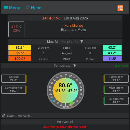
Meny
Hjem
°C
14:40:58
Lør 8 Aug 2026
Forsiktighet
27.0
°C
Brannfare Mulig
33
%
Max-Min temperatur °F
81.3°
43.2°
2:29 pm
I dag
6:14 am
95.5°
43.2°
3
August
8
100.9°
11.5°
27 Jun
2026
11 Jan
Temperatur °F
pm
2:39
60
58
62
Celsius
Føles som
56
64
27.0°
79.8°
54
66
52
80.6°
68
50
70
Luftfuktighet
Våte pære
↑
81.3°
↓
43.2°
48
72
33% ↑
63.3°
46
74
44
76
Duggpunkt
42
78
48.7°
40
80
|
38
82
36
84
Grafer
- Værvarsel
Værvarsel
(52): WU forecast file not ready