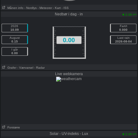
Månen info
- Nordlys
- Meteorer
- Kart
- ISS
Nedbør i dag - in
pm
2:39
2026
Fart/t
10.09
0.000
August
Last rain
0.00
0.15
2026-08-04
I går
0.00
Grafer
- Værvarsel
- Radar
Live webkamera
Forstørre
Solar - UV-indeks - Lux
pm
2:39