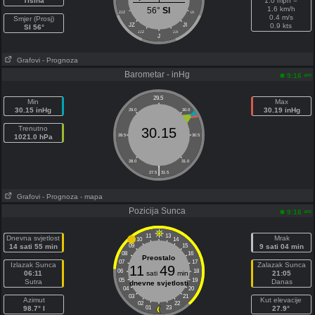
Tišina
1.0 mph =
1.6 km/h
56°
SI
ZJZ
IJI
0.4 m/s
Smjer (Prosj)
JZ
JI
0.9 kts
SI 56°
JJZ
JJI
J
Grafovi
- Prognoza
Barometar - inHg
am
9:16
29.5
Min
Max
30.15 inHg
30.19 inHg
29.0
30.0
Trenutno
30.15
1021.0 hPa
28.5
30.5
28.0
31.0
|
27.5
31.5
Grafovi
- Prognoza
- mapa
Pozicija Sunca
am
9:16
11
13
Dnevna svjetlost
Mrak
10
14
14 sati 55 min
09
15
9 sati 04 min
08
16
Preostalo
07
17
Izlazak Sunca
Zalazak Sunca
11
49
06
18
06:11
sati
min
21:05
05
19
Sutra
Danas
dnevne svjetlosti
04
20
03
21
Azimut
Kut elevacije
02
22
98.7° I
01
23
27.9°