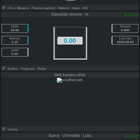
Info o Mjesecu
- Polarna svjetlost
- Meteori
- mapa
- ISS
Današnje oborine - in
am
9:16
2026
Trend/s
10.09
0.000
kolovoz
Last rain
0.00
0.15
2026-08-04
Jučer
0.00
Grafovi
- Prognoza
- Radar
Web kamera uživo
Uvećaj
Sunce - UV-Indeks - Luks
am
9:16