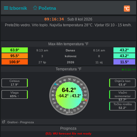
Izbornik
Početna
°C
09:16:34
Sub 8 kol 2026
Pretežito vedro. Vrlo toplo. Najviša temperatura 28°C. Vjetar ISI 10 - 15 km/h.
Max-Min temperatura °F
63.9°
43.2°
9:13 am
Danas
6:14 am
95.5°
43.2°
3
kolovoz
8
100.9°
11.5°
27 lip
2026
11 sij
Temperatura °F
am
9:16
50
48
52
Celsius
Osjeća kao
46
54
17.9°
63.4°
44
56
42
64.2°
58
40
60
Vlaga
Vlažni
↑
64.2°
↓
43.2°
38
62
65% ↑
termometar
36
64
57.7°
34
66
Točka rosišta
32
68
52.2°
30
70
|
28
72
26
74
Grafovi
- Prognoza
Prognoza
(52): WU forecast file not ready