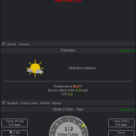
wufct_hr-HR_e.txt
Detalji
- Tekstovi
Trenutno
am
8:50
Djelimično oblačno
Temperatura
64.2
°F
Brzina vjetra-Udar
1-3
mph
UVI
1.3
Povijest
- Zračna luka
- Potresi
- Munja
Vjetar | Udar - mps
am
9:16
J
Vjetar (Prosj)
Udar (Max)
SSZ
SSI
1.0 mps
SZ
SI
3.0 mps
1
2
ZSZ
ISI
0 Bft
Vjetar
Vjetar
Udar
Z
E