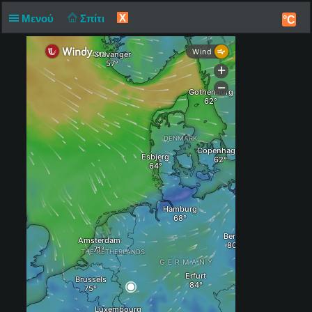
X
Μενού
Σπίτι
°C