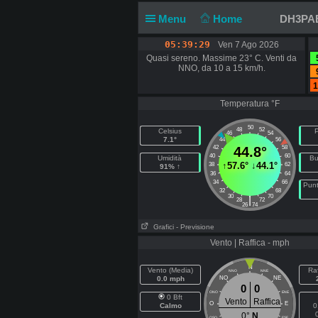
Menu
Home
DH3PAE 
05:39:30
Ven 7 Ago 2026
Quasi sereno. Massime 23° C. Venti da
NNO, da 10 a 15 km/h.
1
Temperatura °F
50
48
52
Celsius
P
46
54
7.1°
44
56
42
44.8°
58
40
60
Umidità
Bu
↑
57.6°
↓
44.1°
38
62
91% ↑
36
64
34
66
Punt
32
68
30
70
|
28
72
26
74
Grafici
- Previsione
Vento | Raffica - mph
N
Vento (Media)
Raf
NNO
NNE
0.0 mph
NO
NE
0
0
ONO
ENE
0 Bft
Vento
Raffica
O
E
Calmo
0
0°
N
OSO
ESE