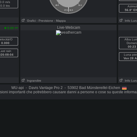
0.0 m/s
0.0 kts
28.0
31.0
Azimut
|
56.8° E
27.5
31.5
Grafici
- Previsione
- Mappa
Info Lun
Live-Webcam
am
5:39
elocità/O
Alba Lu
0.000
Doman
00:23
Last rain
026-08-04
Luna pie
Ven 28 A
Ingrandire
Info Lun
WU-api - Davis Vantage Pro 2 - 53902 Bad Münstereifel-Eichen
ioni importanti che potrebbero causare danni a persone o cose su queste informa