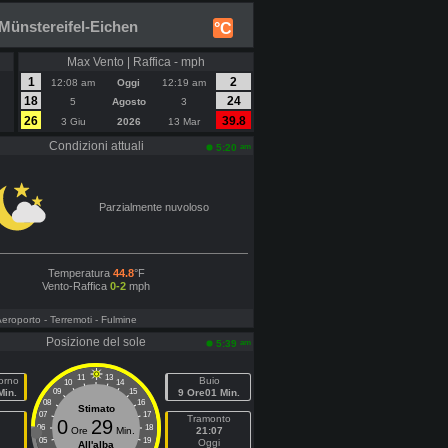
Münstereifel-Eichen
°C
Max Vento | Raffica - mph
1
2
12:08 am
Oggi
12:19 am
18
24
5
Agosto
3
26
39.8
3 Giu
2026
13 Mar
Condizioni attuali
am
5:20
Parzialmente nuvoloso
Temperatura
44.8
°F
Vento-Raffica
0-2
mph
Aeroporto
- Terremoti
- Fulmine
Posizione del sole
am
5:39
11
13
orno
Buio
10
14
Min.
09
15
9 Ore01 Min.
08
16
Stimato
07
17
Tramonto
0
29
06
18
Ore
Min.
21:07
05
19
Oggi
All'alba