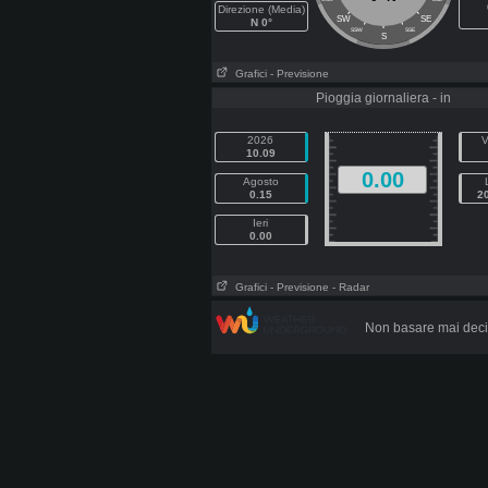
Direzione (Media)
SW
SE
N 0°
SSW
SSE
S
Grafici
- Previsione
Pioggia giornaliera - in
2026
V
10.09
0.00
Agosto
0.15
2
Ieri
0.00
Grafici
- Previsione
- Radar
Non basare mai decis