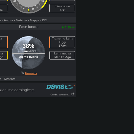
04
20
03
21
Elevazione
02
22
NE
01
23
-4.9°
a
- Aurora
- Meteore
- Mappa
- ISS
Fase lunare
am
5:39
na
Tramonto Luna
i
Oggi
38%
17:04
Luminanza
na
Luna nuova
Ultimo quarto
go
Mer 12 Ago
Perseids
a
- Meteore
zioni meteorologiche.
Crediti, contatti e . . .