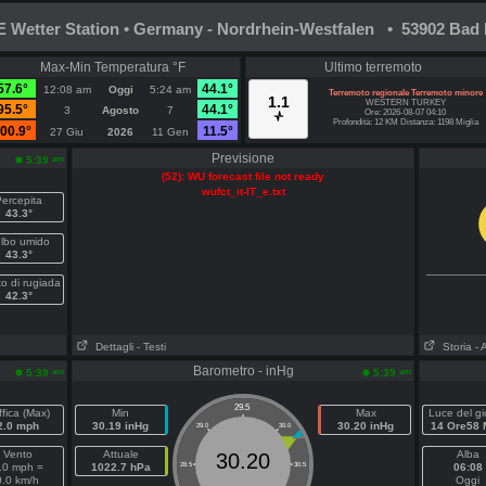
Wetter Station • Germany - Nordrhein-Westfalen • 53902 Bad 
Max-Min Temperatura °F
Ultimo terremoto
57.6°
44.1°
12:08 am
Oggi
5:24 am
Terremoto regionale Terremoto minore
1.1
WESTERN TURKEY
95.5°
44.1°
3
Agosto
7
Ore: 2026-08-07 04:10
Profondità: 12 KM Distanza: 1198 Miglia
00.9°
11.5°
27 Giu
2026
11 Gen
Previsione
am
5:39
(52): WU forecast file not ready
wufct_it-IT_e.txt
ercepita
43.3°
lbo umido
43.3°
o di rugiada
42.3°
Dettagli
- Testi
Storia
- 
Barometro - inHg
am
am
5:39
5:39
29.5
fica (Max)
Min
Max
Luce del gi
2.0 mph
30.19 inHg
30.20 inHg
14 Ore58 
29.0
30.0
Vento
Attuale
Alba
30.20
.0 mph =
1022.7 hPa
28.5
30.5
06:08
0.0 km/h
Oggi