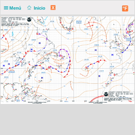
X
Menú
Inicio
°F