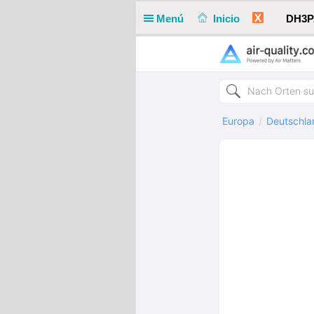
X
Menú
Inicio
DH3PA