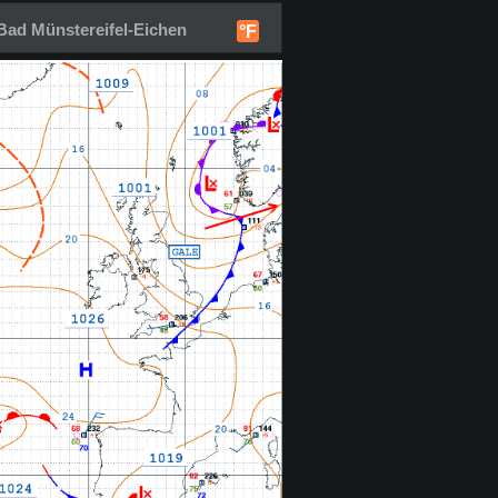
Bad Münstereifel-Eichen
°F