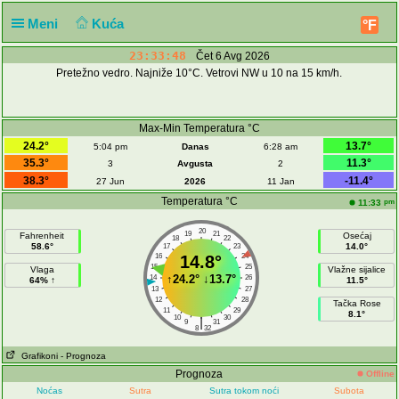
Meni
Kuća
°F
23:33:48
Čet 6 Avg 2026
Pretežno vedro. Najniže 10°C. Vetrovi NW u 10 na 15 km/h.
Max-Min Temperatura °C
24.2°
13.7°
5:04 pm
Danas
6:28 am
35.3°
11.3°
3
Avgusta
2
38.3°
-11.4°
27 Jun
2026
11 Jan
Temperatura °C
pm
11:33
20
19
21
Fahrenheit
Osećaj
18
22
58.6°
14.0°
17
23
16
14.8°
24
15
25
Vlaga
Vlažne sijalice
↑
24.2°
↓
13.7°
14
26
64% ↑
11.5°
13
27
12
28
Tačka Rose
11
29
8.1°
10
30
|
9
31
8
32
Grafikoni
- Prognoza
Prognoza
Offline
Noćas
Sutra
Sutra tokom noći
Subota