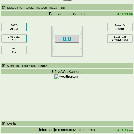
Mesec info
- Aurora
- Meteori
- Mapa
- ISS
Padavine danas - mm
pm
11:33
2026
Trend/s
256.3
0.000
Avgusta
Last rain
0.0
3.8
2026-08-04
Juče
0.0
Grafikoni
- Prognoza
- Radar
UživoWebKamera
Uvećaj
Informacije o mesečevim menama
pm
11:33