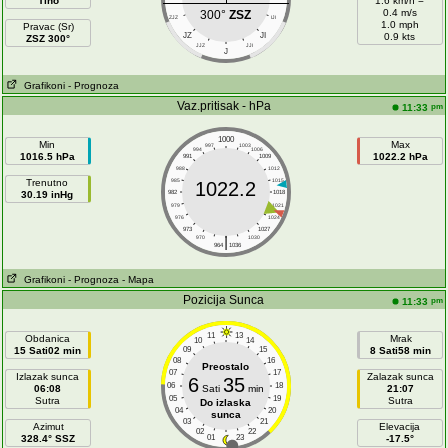
Tiho
1.6 km/h =
0.4 m/s
300°
ZSZ
ZJZ
IJI
1.0 mph
Pravac (Sr)
JZ
JI
0.9 kts
ZSZ 300°
JJZ
JJI
J
Grafikoni
- Prognoza
Vaz.pritisak - hPa
pm
11:33
1000
Min
Max
997
1003
994
1006
1016.5 hPa
1022.2 hPa
991
1009
988
1012
Trenutno
985
1015
1022.2
30.19 inHg
982
1018
979
1021
976
1024
973
1027
|
970
1030
964
1036
Grafikoni
- Prognoza
- Mapa
Pozicija Sunca
pm
11:33
11
13
Obdanica
Mrak
10
14
15 Sati02 min
09
15
8 Sati58 min
08
16
Preostalo
07
17
Izlazak sunca
Zalazak sunca
6
35
06
18
06:08
Sati
min
21:07
05
19
Sutra
Sutra
Do izlaska
04
20
sunca
03
21
Azimut
Elevacija
02
22
328.4° SSZ
01
23
-17.5°