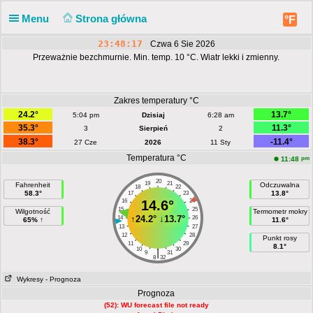
Menu
Strona główna
°F
23:48:17
Czwa 6 Sie 2026
Przeważnie bezchmurnie. Min. temp. 10 °C. Wiatr lekki i zmienny.
Zakres temperatury °C
24.2°
13.7°
5:04 pm
Dzisiaj
6:28 am
35.3°
11.3°
3
Sierpień
2
38.3°
-11.4°
27 Cze
2026
11 Sty
Temperatura °C
pm
11:48
20
19
21
Fahrenheit
Odczuwalna
18
22
58.3°
13.8°
17
23
16
14.6°
24
15
25
Wilgotność
Termometr mokry
↑
24.2°
↓
13.7°
14
26
65% ↑
11.6°
13
27
12
28
Punkt rosy
11
29
8.1°
10
30
|
9
31
8
32
Wykresy
- Prognoza
Prognoza
(52): WU forecast file not ready