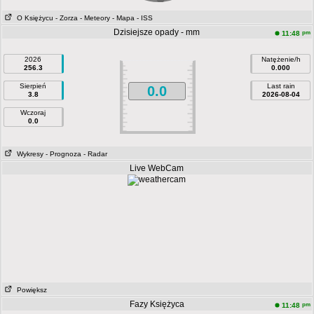
O Księżycu
- Zorza
- Meteory
- Mapa
- ISS
Dzisiejsze opady - mm
pm
11:48
2026
Natężenie/h
256.3
0.000
Sierpień
Last rain
0.0
3.8
2026-08-04
Wczoraj
0.0
Wykresy
- Prognoza
- Radar
Live WebCam
Powiększ
Fazy Księżyca
pm
11:48