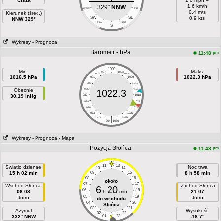
Cisza
1.0 mph =
1.6 km/h
329°
NNW
WSW
ESE
0.4 m/s
Kierunek (śred.)
SW
SE
0.9 kts
NNW 329°
SSW
SSE
S
Wykresy
- Prognoza
Barometr - hPa
pm
11:48
1000
Min.
Maks.
997
1003
994
1006
1016.5 hPa
1022.3 hPa
991
1009
988
1012
Obecnie
985
1015
1022.3
30.19 inHg
982
1018
979
1021
976
1024
973
1027
|
970
1030
964
1036
Wykresy
- Prognoza
- Mapa
Pozycja Słońca
pm
11:48
11
13
Światło dzienne
Noc trwa
10
14
15 h 02 min
09
15
8 h 58 min
08
16
około
07
17
Wschód Słońca
Zachód Słońca
6
20
06
18
06:08
h
min
21:07
05
19
Jutro
Jutro
do wschodu
04
20
Słońca
03
21
Azymut
Wysokość
02
22
332° NNW
01
23
-18.7°