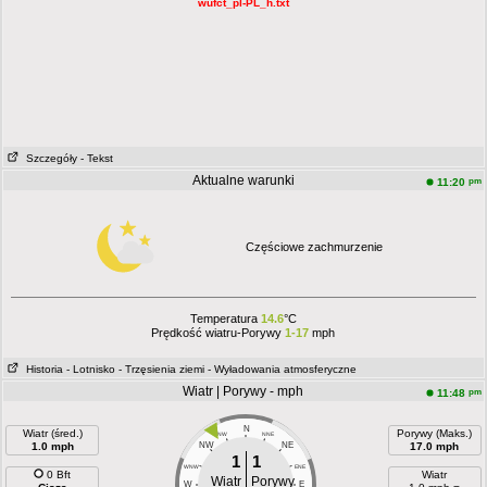
wufct_pl-PL_h.txt
Szczegóły
- Tekst
Aktualne warunki
pm
11:20
Częściowe zachmurzenie
Temperatura
14.6
°C
Prędkość wiatru-Porywy
1-17
mph
Historia
- Lotnisko
- Trzęsienia ziemi
- Wyładowania atmosferyczne
Wiatr | Porywy - mph
pm
11:48
N
Wiatr (śred.)
Porywy (Maks.)
NNW
NNE
1.0 mph
NW
NE
17.0 mph
1
1
WNW
ENE
0 Bft
Wiatr
Wiatr
Porywy
W
E