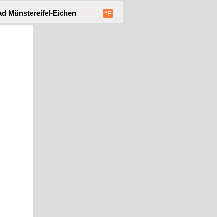
d Münstereifel-Eichen
°F