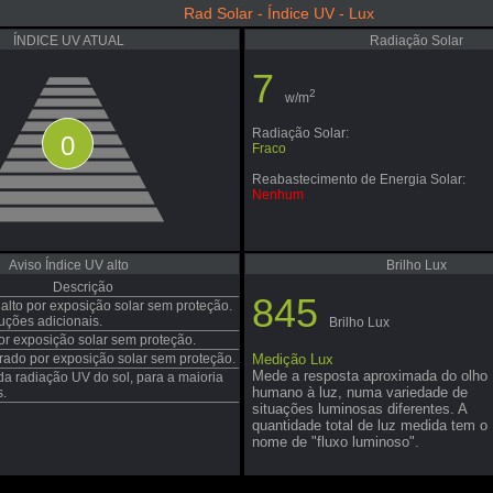
Rad Solar - Índice UV - Lux
ÍNDICE UV ATUAL
Radiação Solar
7
2
w/m
Radiação Solar:
0
Fraco
Reabastecimento de Energia Solar:
Nenhum
Aviso Índice UV alto
Brilho Lux
Descrição
845
 alto por exposição solar sem proteção.
ções adicionais.
Brilho Lux
por exposição solar sem proteção.
ado por exposição solar sem proteção.
Medição Lux
Mede a resposta aproximada do olho
da radiação UV do sol, para a maioria
humano à luz, numa variedade de
.
situações luminosas diferentes. A
quantidade total de luz medida tem o
nome de "fluxo luminoso".