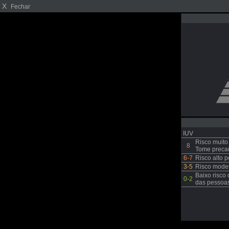
X
Fechar
IUV
Risco muito
8
Tome precau
6-7
Risco alto 
3-5
Risco moder
Baixo risco 
0-2
das pessoas