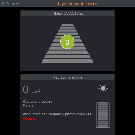
X
Rayonnement solaire
Fermer
INDEX UV ACTUEL
0
Radiations solaire
0
2
w/m
Radiations solaire:
Faible
Production par panneaux photovoltaïques:
Aucune