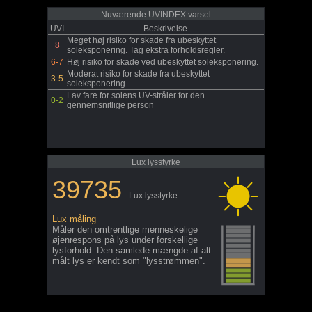
Nuværende UVINDEX varsel
UVI
Beskrivelse
Meget høj risiko for skade fra ubeskyttet
8
soleksponering. Tag ekstra forholdsregler.
6-7
Høj risiko for skade ved ubeskyttet soleksponering.
Moderat risiko for skade fra ubeskyttet
3-5
soleksponering.
Lav fare for solens UV-stråler for den
0-2
gennemsnitlige person
Lux lysstyrke
39735
Lux lysstyrke
Lux måling
Måler den omtrentlige menneskelige
øjenrespons på lys under forskellige
lysforhold. Den samlede mængde af alt
målt lys er kendt som "lysstrømmen".