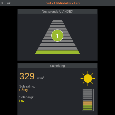
X
Sol - UV-Indeks - Lux
Luk
Nuværende UVINDEX
1
Solstråling
329
2
w/m
Solstråling:
Dårlig
Solenergi:
Lav