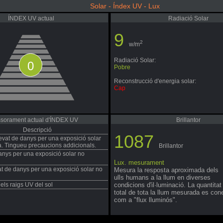
Solar - Índex UV - Lux
ÍNDEX UV actual
Radiació Solar
9
2
w/m
Radiació Solar:
0
Pobre
Reconstrucció d'energia solar:
Cap
sorament actual d'ÍNDEX UV
Brillantor
Descripció
1087
evat de danys per una exposició solar
a. Tingueu precaucions addicionals.
Brillantor
danys per una exposició solar no
Lux. mesurament
t de danys per una exposició solar no
Mesura la resposta aproximada dels
ulls humans a la llum en diverses
dels raigs UV del sol
condicions d'il·luminació. La quantitat
total de tota la llum mesurada es con
com a "flux lluminós".