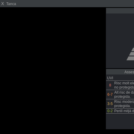
X
Tanca
Asses
UVI
Risc molt el
8
no protegid
Alt risc de 
6-7
protegida.
Risc modera
3-5
protegida.
0-2
Perill mitjà 