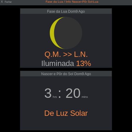
X
Fase da Lua / Info Nascer-Pôr Sol-Lua
Fechar
Fase da Lua Dom9 Ago
Q.M. >> L.N.
Iluminada
13%
Nascer e Pôr do Sol Dom9 Ago
3
: 20
hrs
mins
De Luz Solar