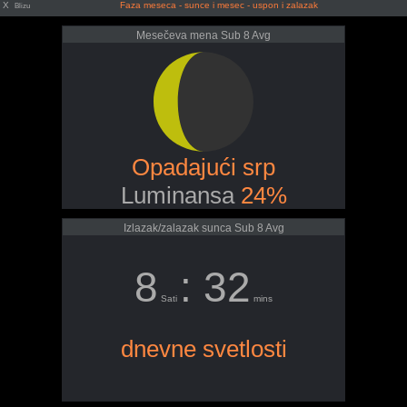
X
Faza meseca - sunce i mesec - uspon i zalazak
Blizu
Mesečeva mena Sub 8 Avg
Opadajući srp
Luminansa
24%
Izlazak/zalazak sunca Sub 8 Avg
8
: 32
Sati
mins
dnevne svetlosti