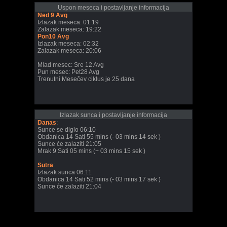
Uspon meseca i postavljanje informacija
Ned 9 Avg
Izlazak meseca: 01:19
Zalazak meseca: 19:22
Pon10 Avg
Izlazak meseca: 02:32
Zalazak meseca: 20:06
Mlad mesec: Sre 12 Avg
Pun mesec: Pet28 Avg
Trenutni Mesečev ciklus je 25 dana
Izlazak sunca i postavljanje informacija
Danas
:
Sunce se diglo 06:10
Obdanica 14 Sati 55 mins (- 03 mins 14 sek )
Sunce će zalaziti 21:05
Mrak 9 Sati 05 mins (+ 03 mins 15 sek )
Sutra
:
Izlazak sunca 06:11
Obdanica 14 Sati 52 mins (- 03 mins 17 sek )
Sunce će zalaziti 21:04