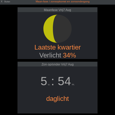
X
Maan-fase / zonsopkomst en zonsondergang
Sluiten
Maanfase Vrij7 Aug
Laatste kwartier
Verlicht
34%
Zon op/onder Vrij7 Aug
5
: 54
u.
m.
daglicht