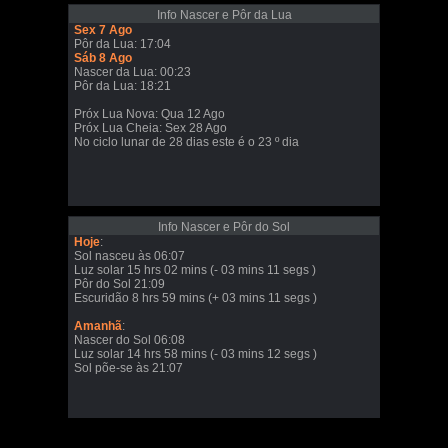
Info Nascer e Pôr da Lua
Sex 7 Ago
Pôr da Lua: 17:04
Sáb 8 Ago
Nascer da Lua: 00:23
Pôr da Lua: 18:21
Próx Lua Nova: Qua 12 Ago
Próx Lua Cheia: Sex 28 Ago
No ciclo lunar de 28 dias este é o 23 º dia
Info Nascer e Pôr do Sol
Hoje
:
Sol nasceu às 06:07
Luz solar 15 hrs 02 mins (- 03 mins 11 segs )
Pôr do Sol 21:09
Escuridão 8 hrs 59 mins (+ 03 mins 11 segs )
Amanhã
:
Nascer do Sol 06:08
Luz solar 14 hrs 58 mins (- 03 mins 12 segs )
Sol põe-se às 21:07