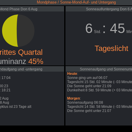
Mondphase / Sonne-Mond-Auf- und Untergang
Mond Phase Don 6 Aug
Sonneauf/untergang Don 6 
6
: 45
Std.
Min
Tageslicht
rittes Quartal
uminanz
45%
daufgang und -untergang
Sonnenaufgang und Sonnenunt
Heute
:
 17:04
Sonne ging um auf 06:07
Tageslicht 15 Std. 02 Minute (- 03 Minute
00:23
Die Sonne geht unter 21:09
 18:21
Dunkelheit 8 Std. 59 Minute (+ 03 Minute
2 Aug
Morgen
:
28 Aug
Sonnenaufgang 06:08
klus ist 23 Tage alt
Tageslicht 14 Std. 58 Minute (- 03 Minute
Die Sonne geht unter 21:07