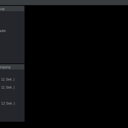
Aug
ute
ergang
 11 Sek. )
 11 Sek. )
 12 Sek. )