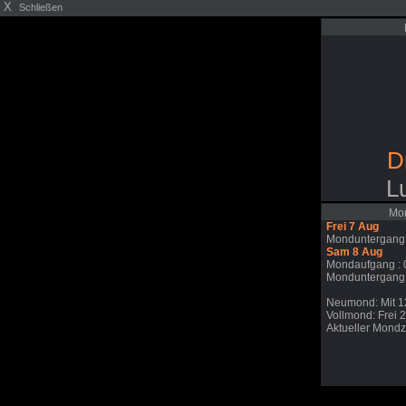
X
Schließen
D
L
Mon
Frei 7 Aug
Monduntergang:
Sam 8 Aug
Mondaufgang : 
Monduntergang:
Neumond: Mit 1
Vollmond: Frei 
Aktueller Mondzy