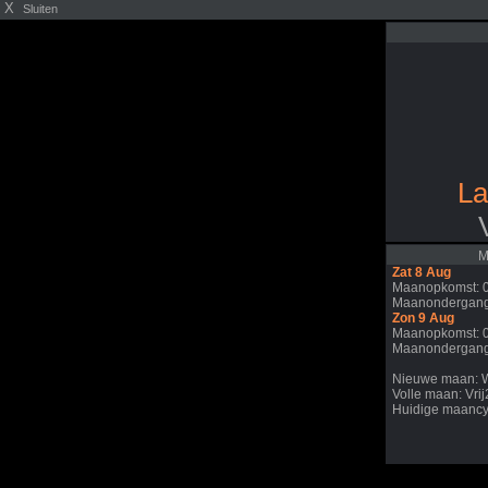
X
Sluiten
La
M
Zat 8 Aug
Maanopkomst: 
Maanondergang
Zon 9 Aug
Maanopkomst: 
Maanondergang
Nieuwe maan: 
Volle maan: Vri
Huidige maancy