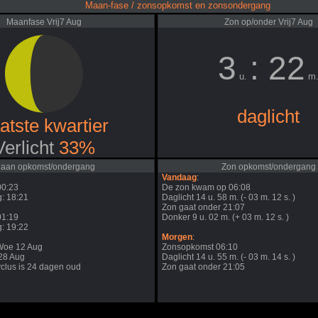
Maan-fase / zonsopkomst en zonsondergang
Maanfase Vrij7 Aug
Zon op/onder Vrij7 Aug
3
: 22
u.
m
daglicht
atste kwartier
Verlicht
33%
aan opkomst/ondergang
Zon opkomst/ondergang
Vandaag
:
00:23
De zon kwam op 06:08
: 18:21
Daglicht 14 u. 58 m. (- 03 m. 12 s. )
Zon gaat onder 21:07
01:19
Donker 9 u. 02 m. (+ 03 m. 12 s. )
: 19:22
Morgen
:
Woe 12 Aug
Zonsopkomst 06:10
j28 Aug
Daglicht 14 u. 55 m. (- 03 m. 14 s. )
clus is 24 dagen oud
Zon gaat onder 21:05