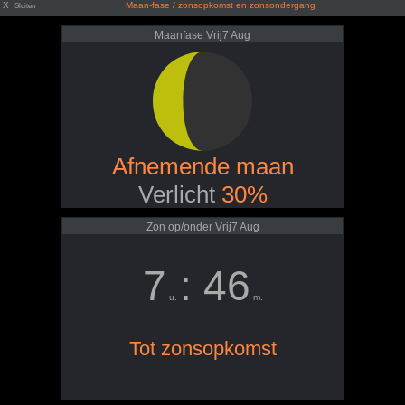
X
Maan-fase / zonsopkomst en zonsondergang
Sluiten
Maanfase Vrij7 Aug
Afnemende maan
Verlicht
30%
Zon op/onder Vrij7 Aug
7
: 46
u.
m.
Tot zonsopkomst