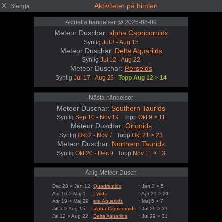
X
Aktiviteter på himlen
Stänga
Aktuella händelser @ 2026-08-09
Meteor Duschar:
alpha Capricornids
Synlig
Jul 3 - Aug 15
Meteor Duschar:
Delta Aquariids
Synlig
Jul 12 - Aug 22
Meteor Duschar:
Perseids
Synlig
Jul 17 - Aug 26
Topp Aug 12 > 14
Nästa händelser
Meteor Duschar:
Southern Taurids
Synlig
Sep 10 - Nov 19
Topp
Okt 9 > 11
Meteor Duschar:
Orionids
Synlig
Okt 2 - Nov 7
Topp
Okt 21 > 23
Meteor Duschar:
Northern Taurids
Synlig
Okt 20 - Dec 9
Topp
Nov 11 > 13
Årlig Meteor Dusch
Dec 28 > Jan 12
Quadrantids
↑ Jan 3 > 5
Apr 16 > Maj 1
Lyrids
↑ Apr 21 > 23
Apr 19 > Maj 29
eta Aquariids
↑ Maj 5 > 7
Jul 3 > Aug 15
alpha Capricornids
↑ Jul 29 > 31
Jul 12 > Aug 22
Delta Aquariids
↑ Jul 29 > 31