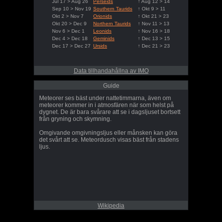
Jul 17 > Aug 26
Perseids
↑ Aug 12 > 14
Sep 10 > Nov 19
Southern Taurids
↑ Okt 9 > 11
Okt 2 > Nov 7
Orionids
↑ Okt 21 > 23
Okt 20 > Dec 9
Northern Taurids
↑ Nov 11 > 13
Nov 6 > Dec 1
Leonids
↑ Nov 16 > 18
Dec 4 > Dec 18
Geminids
↑ Dec 13 > 15
Dec 17 > Dec 27
Ursids
↑ Dec 21 > 23
Data tillhandahållna av IMO
Guide
Meteorer ses bäst under nattetimmarna, även om
meteorer kommer in i atmosfären när som helst på
dygnet. De är bara svårare att se i dagsljuset bortsett
från gryning och skymning.
Omgivande omgivningsljus eller månsken kan göra
det svårt att se. Meteordusch visas bäst från stadens
ljus.
Wikipedia