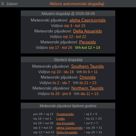
X
Aktivni astronomski događaji
Zatvori
Aktualni događaji @ 2026-08-06
Meteorski pljuskovi:
alpha Capricornids
Vidljivo
srp 3 - kol 15
Meteorski pljuskovi:
Delta Aquariids
Vidljivo
srp 12 - kol 22
Meteorski pljuskovi:
Perseids
Vidljivo
srp 17 - kol 26
Vrh kol 12 > 14
Sljedeći događaji
Meteorski pljuskovi:
Southern Taurids
Vidljivo
ruj 10 - stu 19
Vrh
lis 9 > 11
Meteorski pljuskovi:
Orionids
Vidljivo
lis 2 - stu 7
Vrh
lis 21 > 23
Meteorski pljuskovi:
Northern Taurids
Vidljivo
lis 20 - pro 9
Vrh
stu 11 > 13
Meteorski pljuskovi tijekom godine
pro 28 > sij 12
Quadrantids
↑ sij 3 > 5
tra 16 > svi 1
Lyrids
↑ tra 21 > 23
tra 19 > svi 29
eta Aquariids
↑ svi 5 > 7
srp 3 > kol 15
alpha Capricornids
↑ srp 29 > 31
srp 12 > kol 22
Delta Aquariids
↑ srp 29 > 31