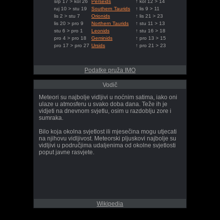
srp 17 > kol 26
Perseids
↑ kol 12 > 14
ruj 10 > stu 19
Southern Taurids
↑ lis 9 > 11
lis 2 > stu 7
Orionids
↑ lis 21 > 23
lis 20 > pro 9
Northern Taurids
↑ stu 11 > 13
stu 6 > pro 1
Leonids
↑ stu 16 > 18
pro 4 > pro 18
Geminids
↑ pro 13 > 15
pro 17 > pro 27
Ursids
↑ pro 21 > 23
Podatke pruža IMO
Vodič
Meteori su najbolje vidljivi u noćnim satima, iako oni
ulaze u atmosferu u svako doba dana. Teže ih je
vidjeti na dnevnom svjetlu, osim u razdoblju zore i
sumraka.
Bilo koja okolna svjetlost ili mjesečina mogu utjecati
na njihovu vidljivost. Meteorski pljuskovi najbolje su
vidljivi u područjima udaljenima od okolne svjetlosti
poput javne rasvjete.
Wikipedia