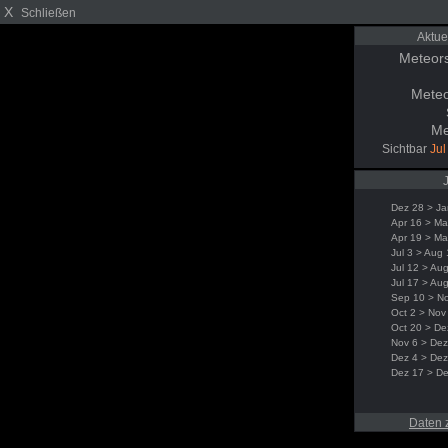
X
Schließen
Aktue
Meteor
Meteo
Me
Sichtbar
Jul
Dez 28 > Ja
Apr 16 > Ma
Apr 19 > Ma
Jul 3 > Aug
Jul 12 > Au
Jul 17 > Au
Sep 10 > N
Oct 2 > Nov
Oct 20 > De
Nov 6 > Dez
Dez 4 > Dez
Dez 17 > D
Daten 