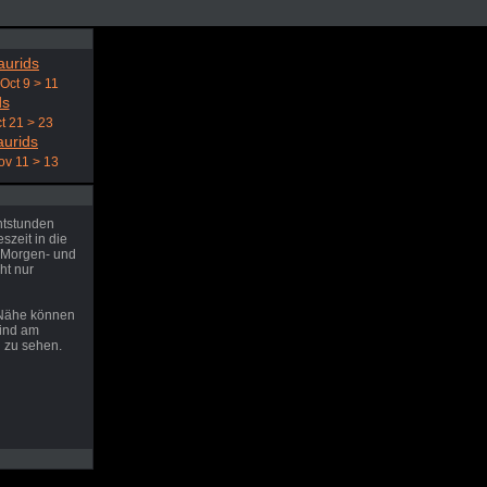
aurids
Oct 9 > 11
ds
t 21 > 23
aurids
ov 11 > 13
htstunden
zeit in die
 Morgen- und
ht nur
 Nähe können
sind am
 zu sehen.