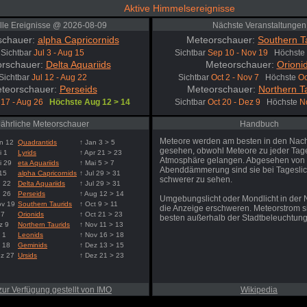
Aktive Himmelsereignisse
lle Ereignisse @ 2026-08-09
Nächste Veranstaltungen
schauer:
alpha Capricornids
Meteorschauer:
Southern T
Sichtbar
Jul 3 - Aug 15
Sichtbar
Sep 10 - Nov 19
Höchste
rschauer:
Delta Aquariids
Meteorschauer:
Orioni
Sichtbar
Jul 12 - Aug 22
Sichtbar
Oct 2 - Nov 7
Höchste
Oc
teorschauer:
Perseids
Meteorschauer:
Northern T
 17 - Aug 26
Höchste Aug 12 > 14
Sichtbar
Oct 20 - Dez 9
Höchste
N
Jährliche Meteorschauer
Handbuch
Meteore werden am besten in den Nac
n 12
Quadrantids
↑ Jan 3 > 5
gesehen, obwohl Meteore zu jeder Tages
i 1
Lyrids
↑ Apr 21 > 23
Atmosphäre gelangen. Abgesehen von
i 29
eta Aquariids
↑ Mai 5 > 7
Abenddämmerung sind sie bei Tageslic
 15
alpha Capricornids
↑ Jul 29 > 31
schwerer zu sehen.
g 22
Delta Aquariids
↑ Jul 29 > 31
g 26
Perseids
↑ Aug 12 > 14
Umgebungslicht oder Mondlicht in der
ov 19
Southern Taurids
↑ Oct 9 > 11
die Anzeige erschweren. Meteorstrom 
 7
Orionids
↑ Oct 21 > 23
besten außerhalb der Stadtbeleuchtung
z 9
Northern Taurids
↑ Nov 11 > 13
 1
Leonids
↑ Nov 16 > 18
 18
Geminids
↑ Dez 13 > 15
ez 27
Ursids
↑ Dez 21 > 23
zur Verfügung gestellt von IMO
Wikipedia