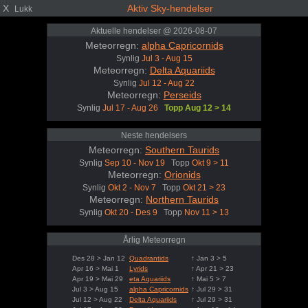
X
Aktiv Sky-hendelser
Lukk
Aktuelle hendelser @ 2026-08-07
Meteorregn:
alpha Capricornids
Synlig
Jul 3 - Aug 15
Meteorregn:
Delta Aquariids
Synlig
Jul 12 - Aug 22
Meteorregn:
Perseids
Synlig
Jul 17 - Aug 26
Topp Aug 12 > 14
Neste hendelsers
Meteorregn:
Southern Taurids
Synlig
Sep 10 - Nov 19
Topp
Okt 9 > 11
Meteorregn:
Orionids
Synlig
Okt 2 - Nov 7
Topp
Okt 21 > 23
Meteorregn:
Northern Taurids
Synlig
Okt 20 - Des 9
Topp
Nov 11 > 13
Årlig Meteorregn
Des 28 > Jan 12
Quadrantids
↑ Jan 3 > 5
Apr 16 > Mai 1
Lyrids
↑ Apr 21 > 23
Apr 19 > Mai 29
eta Aquariids
↑ Mai 5 > 7
Jul 3 > Aug 15
alpha Capricornids
↑ Jul 29 > 31
Jul 12 > Aug 22
Delta Aquariids
↑ Jul 29 > 31