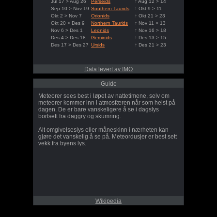
Jul 17 > Aug 26
Perseids
↑ Aug 12 > 14
Sep 10 > Nov 19
Southern Taurids
↑ Okt 9 > 11
Okt 2 > Nov 7
Orionids
↑ Okt 21 > 23
Okt 20 > Des 9
Northern Taurids
↑ Nov 11 > 13
Nov 6 > Des 1
Leonids
↑ Nov 16 > 18
Des 4 > Des 18
Geminids
↑ Des 13 > 15
Des 17 > Des 27
Ursids
↑ Des 21 > 23
Data levert av IMO
Guide
Meteorer sees best i løpet av nattetimene, selv om
meteorer kommer inn i atmosfæren når som helst på
dagen. De er bare vanskeligere å se i dagslys
bortsett fra daggry og skumring.
Alt omgivelseslys eller måneskinn i nærheten kan
gjøre det vanskelig å se på. Meteordusjer er best sett
vekk fra byens lys.
Wikipedia