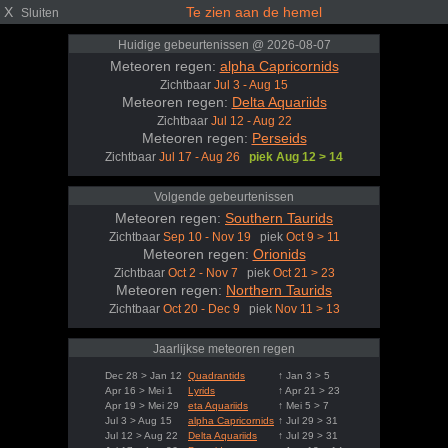
X
Te zien aan de hemel
Sluiten
Huidige gebeurtenissen @ 2026-08-07
Meteoren regen:
alpha Capricornids
Zichtbaar
Jul 3 - Aug 15
Meteoren regen:
Delta Aquariids
Zichtbaar
Jul 12 - Aug 22
Meteoren regen:
Perseids
Zichtbaar
Jul 17 - Aug 26
piek Aug 12 > 14
Volgende gebeurtenissen
Meteoren regen:
Southern Taurids
Zichtbaar
Sep 10 - Nov 19
piek
Oct 9 > 11
Meteoren regen:
Orionids
Zichtbaar
Oct 2 - Nov 7
piek
Oct 21 > 23
Meteoren regen:
Northern Taurids
Zichtbaar
Oct 20 - Dec 9
piek
Nov 11 > 13
Jaarlijkse meteoren regen
Dec 28 > Jan 12
Quadrantids
↑ Jan 3 > 5
Apr 16 > Mei 1
Lyrids
↑ Apr 21 > 23
Apr 19 > Mei 29
eta Aquariids
↑ Mei 5 > 7
Jul 3 > Aug 15
alpha Capricornids
↑ Jul 29 > 31
Jul 12 > Aug 22
Delta Aquariids
↑ Jul 29 > 31