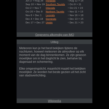
Jul 17 > Aug 26
Perseids
↑ Aug 12 > 14
Sep 10 > Nov 19
Southern Taurids
↑ Oct 9 > 11
Oct 2 > Nov 7
Orionids
↑ Oct 21 > 23
Oct 20 > Dec 9
Northern Taurids
↑ Nov 11 > 13
Nov 6 > Dec 1
Leonids
↑ Nov 16 > 18
Dec 4 > Dec 18
Geminids
↑ Dec 13 > 15
Dec 17 > Dec 27
Ursids
↑ Dec 21 > 23
Gegevens afkomstig van IMO
Uitleg
Meteoren kun je het best bekijken tijdens de
nachturen, hoewel meteoren de atmosfeer op elk
moment van de dag binnenkomen. Ze zijn gewoon
moeilijker om in het daglicht te zien, behalve bij
dageraad en schemering.
Elke omgevingslicht, maanlicht maakt het bekijken
moeilijker. Ze worden het beste gezien uit het zicht
van stadsverlichting.
Wikipedia