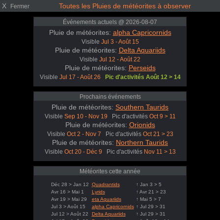
X
Toutes les Pluies de météorites à observer
Fermer
Événements actuels @ 2026-08-07
Pluie de météorites:
alpha Capricornids
Visible
Jul 3 - Août 15
Pluie de météorites:
Delta Aquariids
Visible
Jul 12 - Août 22
Pluie de météorites:
Perseids
Visible
Jul 17 - Août 26
Pic d'activités Août 12 > 14
Prochains événements
Pluie de météorites:
Southern Taurids
Visible
Sep 10 - Nov 19
Pic d'activités
Oct 9 > 11
Pluie de météorites:
Orionids
Visible
Oct 2 - Nov 7
Pic d'activités
Oct 21 > 23
Pluie de météorites:
Northern Taurids
Visible
Oct 20 - Déc 9
Pic d'activités
Nov 11 > 13
Météorites cette année
Déc 28 > Jan 12
Quadrantids
↑ Jan 3 > 5
Avr 16 > Mai 1
Lyrids
↑ Avr 21 > 23
Avr 19 > Mai 29
eta Aquariids
↑ Mai 5 > 7
Jul 3 > Août 15
alpha Capricornids
↑ Jul 29 > 31
Jul 12 > Août 22
Delta Aquariids
↑ Jul 29 > 31