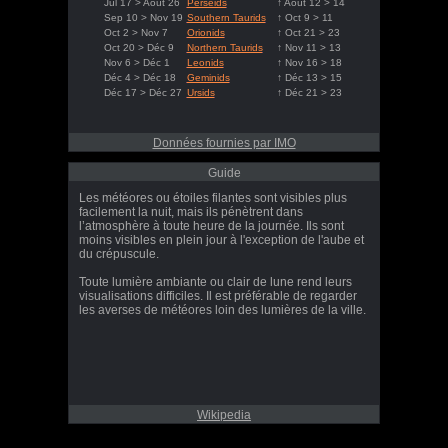
Jul 17 > Août 26
Perseids
↑ Août 12 > 14
Sep 10 > Nov 19
Southern Taurids
↑ Oct 9 > 11
Oct 2 > Nov 7
Orionids
↑ Oct 21 > 23
Oct 20 > Déc 9
Northern Taurids
↑ Nov 11 > 13
Nov 6 > Déc 1
Leonids
↑ Nov 16 > 18
Déc 4 > Déc 18
Geminids
↑ Déc 13 > 15
Déc 17 > Déc 27
Ursids
↑ Déc 21 > 23
Données fournies par IMO
Guide
Les météores ou étoiles filantes sont visibles plus
facilement la nuit, mais ils pénètrent dans
l’atmosphère à toute heure de la journée. Ils sont
moins visibles en plein jour à l'exception de l'aube et
du crépuscule.
Toute lumière ambiante ou clair de lune rend leurs
visualisations difficiles. Il est préférable de regarder
les averses de météores loin des lumières de la ville.
Wikipedia