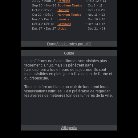
Jul 17 > Août 26
Perseids
↑ Août 12 > 14
Sep 10 > Nov 19
Southern Taurids
↑ Oct 9 > 11
Oct 2 > Nov 7
Orionids
↑ Oct 21 > 23
Oct 20 > Déc 9
Northern Taurids
↑ Nov 11 > 13
Nov 6 > Déc 1
Leonids
↑ Nov 16 > 18
Déc 4 > Déc 18
Geminids
↑ Déc 13 > 15
Déc 17 > Déc 27
Ursids
↑ Déc 21 > 23
Données fournies par IMO
Guide
Les météores ou étoiles filantes sont visibles plus
facilement la nuit, mais ils pénètrent dans
l’atmosphère à toute heure de la journée. Ils sont
moins visibles en plein jour à l'exception de l'aube et
du crépuscule.
Toute lumière ambiante ou clair de lune rend leurs
visualisations difficiles. Il est préférable de regarder
les averses de météores loin des lumières de la ville.
Wikipedia