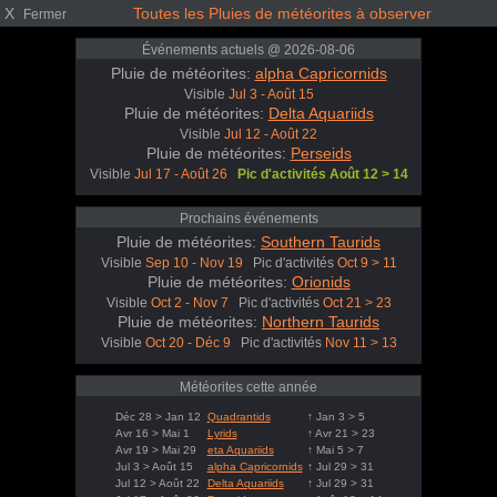
X
Toutes les Pluies de météorites à observer
Fermer
Événements actuels @ 2026-08-06
Pluie de météorites:
alpha Capricornids
Visible
Jul 3 - Août 15
Pluie de météorites:
Delta Aquariids
Visible
Jul 12 - Août 22
Pluie de météorites:
Perseids
Visible
Jul 17 - Août 26
Pic d'activités Août 12 > 14
Prochains événements
Pluie de météorites:
Southern Taurids
Visible
Sep 10 - Nov 19
Pic d'activités
Oct 9 > 11
Pluie de météorites:
Orionids
Visible
Oct 2 - Nov 7
Pic d'activités
Oct 21 > 23
Pluie de météorites:
Northern Taurids
Visible
Oct 20 - Déc 9
Pic d'activités
Nov 11 > 13
Météorites cette année
Déc 28 > Jan 12
Quadrantids
↑ Jan 3 > 5
Avr 16 > Mai 1
Lyrids
↑ Avr 21 > 23
Avr 19 > Mai 29
eta Aquariids
↑ Mai 5 > 7
Jul 3 > Août 15
alpha Capricornids
↑ Jul 29 > 31
Jul 12 > Août 22
Delta Aquariids
↑ Jul 29 > 31